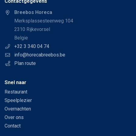
Contactgegevens
Breebos Horeca
Merksplassesteenweg 104
2310 Rijkevorsel
Belgie
+32 3 340 04 74
info@horecabreebos.be
Plan route
Snel naar
Restaurant
Speelplezier
Overnachten
Over ons
Contact