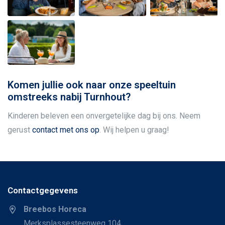
Komen jullie ook naar onze speeltuin
omstreeks nabij Turnhout?
Kinderen beleven een onvergetelijke dag bij ons. Neem
gerust
contact met ons op
. Wij helpen u graag!
Contactgegevens
Breebos Horeca
Merksplassesteenweg 104