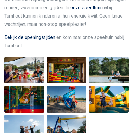
rennen, zwemmen en glijden. In
onze speeltuin
nabij
Turnhout kunnen kinderen al hun energie kwijt. Geen lange
wachtrijen, maar non-stop speelplezier!
Bekijk de openingstijden
en kom naar onze speeltuin nabij
Turnhout.