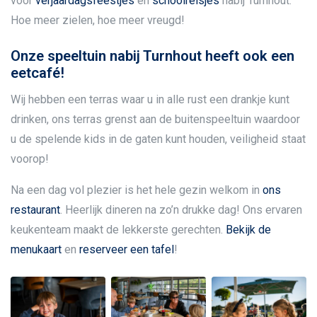
voor
verjaardagsfeestjes
en
schoolreisjes
nabij Turnhout.
Hoe meer zielen, hoe meer vreugd!
Onze speeltuin nabij Turnhout heeft ook een
eetcafé!
Wij hebben een terras waar u in alle rust een drankje kunt
drinken, ons terras grenst aan de buitenspeeltuin waardoor
u de spelende kids in de gaten kunt houden, veiligheid staat
voorop!
Na een dag vol plezier is het hele gezin welkom in
ons
restaurant
. Heerlijk dineren na zo’n drukke dag! Ons ervaren
keukenteam maakt de lekkerste gerechten.
Bekijk de
menukaart
en
reserveer een tafel
!