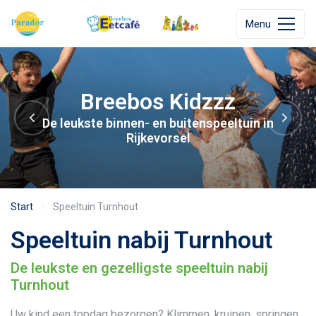
Menu
zz
Volop speelplez
eeltuin in
Binnen- en buitenspeeltuin Bre
Start
Speeltuin Turnhout
Speeltuin nabij Turnhout
De leukste en gezelligste speeltuin nabij
Turnhout
Uw kind een topdag bezorgen? Klimmen, kruipen, springen,